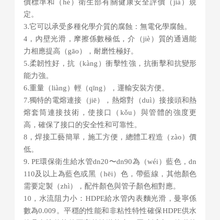
價標準和（hé）衛生部有關健康安全評價（jià）規
定。
3.它可以承受多種化學介質的腐蝕：無電化學腐蝕。
4，內壁光滑，摩擦係數極低，介（jiè）質的通過能
力相應提高（gāo），耐磨性極好。
5.柔韌性好，抗（kàng）衝擊性強，抗衝擊和抗變形
能力強。
6.重量（liàng）輕（qīng），運輸安裝方便。
7.獨特的電熔連接（jiē），熱熔對（duì）接接頭和熱
熔套筒連接技術，使接口（kǒu）與管體的強度更
高，確保了接口的安全性和可靠性。
8，焊接工藝簡單，施工方便，總體工程造（zào）價
低。
9. PE環保衛生給水管dn20〜dn90為（wéi）藍色，dn
110及以上為藍色或黑（hēi）色，帶藍線，其他顏色
需要定製（zhì），配件顏色與管子顏色相對應。
10，水流阻力小：HDPE給水管內表麵光滑，曼寧係
數為0.009。平穩的性能和非粘性特性確保HDPE供水