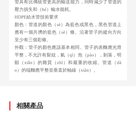
管具有比傳統管更高的輸送能力，同時減少了管道的
壓力損失和（hé）輸水能耗。
HDPE給水管技術要求
顏色：管道的顏色（sè）為藍色或黑色，黑色管道上
應有一個共擠的藍色（sè）條。沿著管子的縱​​向方向
至少有三個彩條。
外觀：管子的顏色應該基本相同。管子的表麵應光滑
平整，不允許有裂紋，氣（qì）泡（pào），剝落，明
顯（xiǎn）的雜質（zhì）和嚴重的收縮。管道（dà
o）的端麵應平整並垂直於軸線（xiàn）。
相關產品