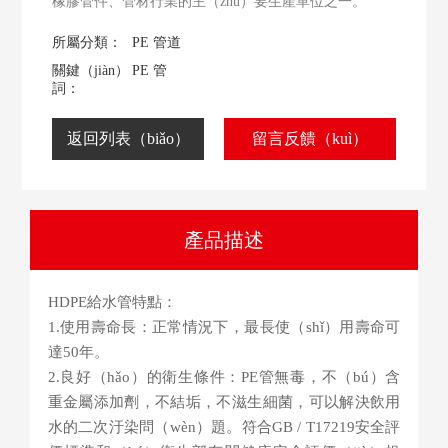
橡膠管件、管材行業的主（zhǔ）要生產單位之一。
所屬分類：
PE 管道
關鍵（jiàn）
PE 管
詞：
返回列表（biǎo）
留言反饋（kuì）
產品描述
HDPE給水管特點：
1.使用壽命長：正常情況下，最長使（shǐ）用壽命可
達50年。
2.良好（hǎo）的衛生條件：PE管無毒，不（bú）含
重金屬添加劑，不結垢，不滋生細菌，可以解決飲用
水的二次汙染問（wèn）題。符合GB / T17219安全評