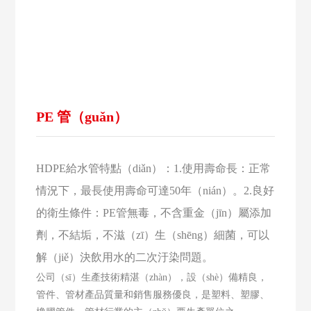
PE 管（guǎn）
HDPE給水管特點（diǎn）：1.使用壽命長：正常
情況下，最長使用壽命可達50年（nián）。2.良好
的衛生條件：PE管無毒，不含重金（jīn）屬添加
劑，不結垢，不滋（zī）生（shēng）細菌，可以
解（jiě）決飲用水的二次汙染問題。
公司（sī）生產技術精湛（zhàn），設（shè）備精良，
管件、管材產品質量和銷售服務優良，是塑料、塑膠、