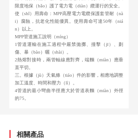
限度地保（bǎo）護了電力電（diàn）纜運行的安全。
使（shǐ）用壽命：MPP高壓電力電纜保護套管耐（nà
i）腐蝕，抗老化性能優異。使用壽命可達50年（niá
n）以上。
MPP管道施工說明（míng）
1管道運輸在施工過程中嚴禁拋擲、撞擊（jī）、劃
傷、暴（bào）曬（shài）。
2熱熔對接時，兩管軸線應對齊，端麵（miàn）應垂
直平切。
三。根據（jù）天氣條（tiáo）件的影響，相應地調整
加工溫度、時間和壓力（lì）。
4管道的最小彎曲半徑應大於管道表麵（miàn）外徑
的75。
相關產品