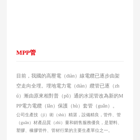
MPP管
目前，我國的高壓電（diàn）線電纜已逐步由架
空走向全埋。埋地電力電（diàn）纜管已逐（zh
ú）漸由原來相對普（pǔ）通的水泥管改為新的M
PP電力電纜（lǎn）保護（hù）套管（guǎn）。
公司生產技（jì）術（shù）精湛，設備精良，管件、管
（guǎn）材產品質（zhì）量和銷售服務優良，是塑料、
塑膠、橡膠管件、管材行業的主要生產單位之一。