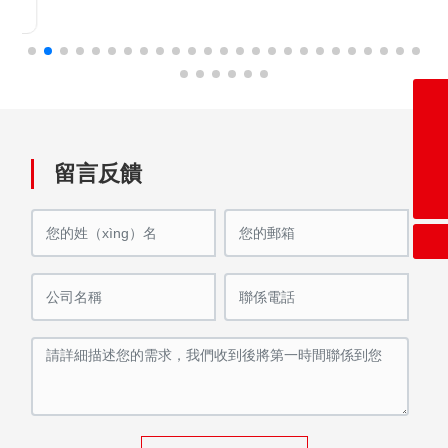
changzhouchangtai@163.com
86-13301509369
留言反饋
0086-0519-83315377