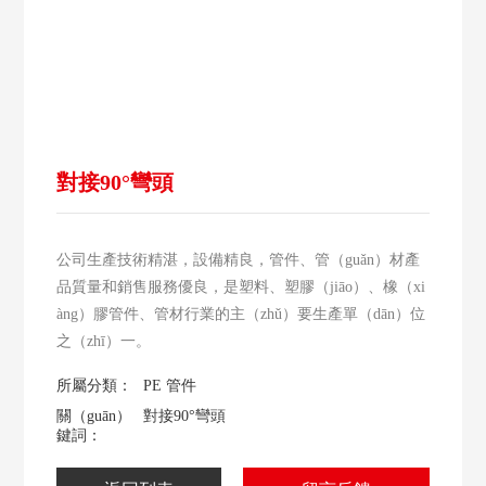
對接90°彎頭
公司生產技術精湛，設備精良，管件、管（guǎn）材產
品質量和銷售服務優良，是塑料、塑膠（jiāo）、橡（xi
àng）膠管件、管材行業的主（zhǔ）要生產單（dān）位
之（zhī）一。
所屬分類：
PE 管件
關（guān）
對接90°彎頭
鍵詞：