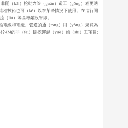
開（kāi）挖動力管（guǎn）道工（gōng）程更適
這種技術也可（kě）以在某些情況下使用。在進行開
流（liú）等區域鋪設管線。
電線和電纜。管道的通（tōng）用（yòng）規範為
4M的非（fēi）開挖穿越（yuè）施（shī）工項目;