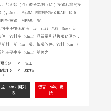
型。加固類（lèi）型分為開（kāi）挖管和非開挖
管（guǎn）。所謂MPP非開挖管又稱MPP頂管、
MPP托拉管、MPP牽引管。
公司生產技術精湛，設（shè）備精（jīng）良，
管件、管材產（chǎn）品質量和銷售服務優良，
是塑料、塑（sù）膠、橡膠管件、管材（cái）行
業的主要生產（chǎn）單位之一。
所屬分類：
MPP 管道
關鍵詞（c
MPP動力管
í）：
返（fǎn）回列
留言（yán）反
表
饋