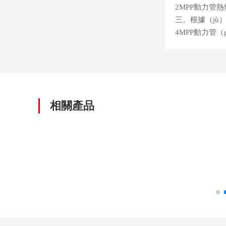
2MPP動力管
三。根據（jù
4MPP動力管（
相關產品