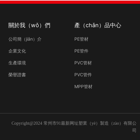
關於我（wǒ）們
產（chǎn）品中心
公司簡（jiǎn）介
PE管材
企業文化
PE管件
生產環境
PVC管材
榮譽證書
PVC管件
MPP管材
Copyright@2024 常州市91最新网址塑業（yè）製造（zào）有限公
司