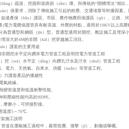
liàng）疏浚、挖掘和道路損（sǔn）壞。與傳統的“開槽埋法”相比，非
uán）保要求，消除了傳統施工引起的粉塵、交通堵塞等幹擾因素。
如遺產保（bǎo）護區、市區、農作物農田保護區（qū）、公路、河
丙烯)電力電纜保護管具有耐高溫、外壓的特點，適用於10KV以上高壓輸
5，分為普通型和鋼筋（jīn）型。普通型適用於開挖、敷設施工及埋深小於
埋深大於4M的非開（kāi）挖穿越施工項目。
uán）護套的主要用途
g）鄉非開挖水平定向鑽井電力管道工程及明挖電力管道工程
i）挖（wā）水平定（dìng）向鑽孔汙水及汙水（shuǐ）管道工程
、電力、天然氣、自來水、供暖（nuǎn）等管道工程。
àn）力護套產品的優越性
電氣絕緣。
的熱變形溫度和低溫衝擊性能。
拉伸和壓縮性能均高於HDPE。
滑，摩擦小，可焊接對接。
用溫度5～70℃.
管架施工說明
lì）管道在運輸施工過程中，嚴禁投擲、撞擊（jī）、劃傷或曝曬。