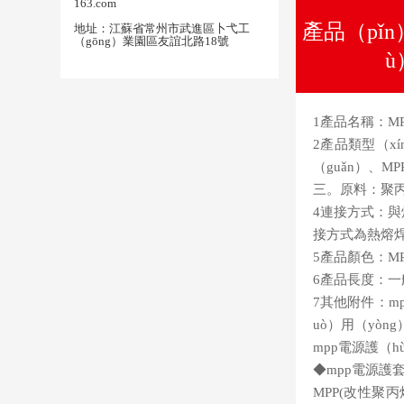
163.com
產品（pǐn
地址：江蘇省常州市武進區卜弋工
（gōng）業園區友誼北路18號
ù
1產品名稱：M
2產品類型（x
（guǎn）、MP
三。原料：聚丙
4連接方式：與焊
接方式為熱熔焊
5產品顏色：M
6產品長度：一
7其他附件：m
uò）用（yò
mpp電源護（h
◆mpp電源護
MPP(改性聚