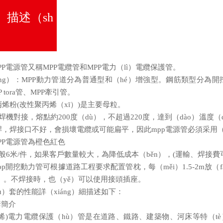
）描述（sh
）
PP電源管又稱MPP電纜管和MPP電力（lì）電纜保護管。
íng）：MPP動力管道分為普通型和（hé）增強型。鋼筋類型分為開
P tora管、MPP牽引管。
烯粉(改性聚丙烯（xī）)是主要母粒。
機對接，熔點約200度（dù），不超過220度，達到（dào）溫度（d
，焊接口不好，會損壞電纜或可能扁平，因此mpp電源管必須采用（yòn
PP電源管為橙色紅色
般6米/件，如果客戶數量較大，為降低成本（běn），(運輸、焊接費可分（
pp開挖動力管可根據道路工程要求配置管枕，每（měi）1.5-2m放（
ng）。不焊接時，也（yě）可以使用接頭插座。
ù）套的性能詳（xiáng）細描述如下：
套簡介
丙烯)電力電纜保護（hù）管是在道路、鐵路、建築物、河床等特（tè