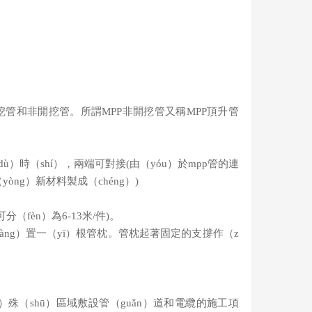
挖管和非開挖管。所謂MPP非開挖管又稱MPP頂升管
ù）時（shí），兩端可對接(由（yóu）於mpp管的連
g）新材料製成（chéng）)
fèn）為6-13米/件)。
fàng）置一（yī）根管枕。管枕起著固定的支撐作（z
）殊（shū）區域敷設管（guǎn）道和電纜的施工項