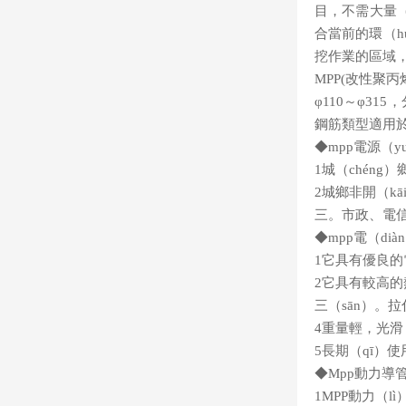
目，不需大量（
合當前的環（h
挖作業的區域，
MPP(改性聚
φ110～φ31
鋼筋類型適用於
◆mpp電源（y
1城（chén
2城鄉非開（kā
三。市政、電信
◆mpp電（di
1它具有優良的
2它具有較高
三（sān）。
4重量輕，光
5長期（qī）使
◆Mpp動力導
1MPP動力（