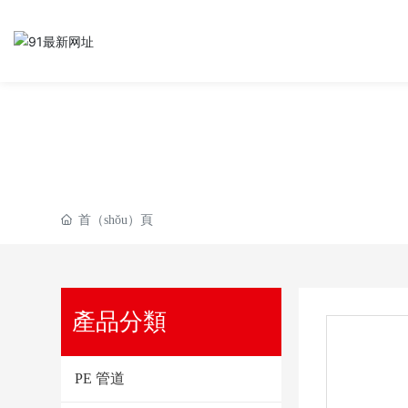
產（chǎn）品（pǐ
首（shǒu）頁
產品分類
PE 管道