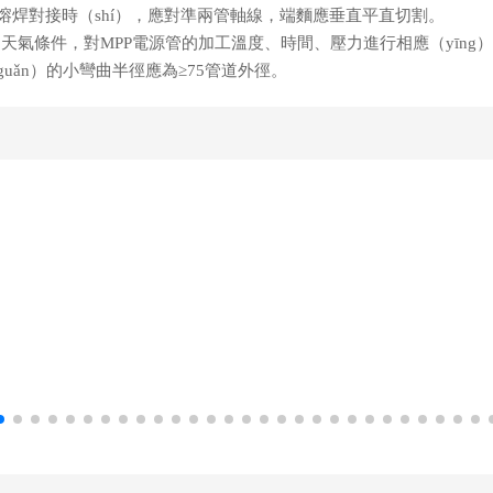
熱熔焊對接時（shí），應對準兩管軸線，端麵應垂直平直切割。
）天氣條件，對MPP電源管的加工溫度、時間、壓力進行相應（yīng
guǎn）的小彎曲半徑應為≥75管道外徑。