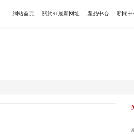
網站首頁
關於91最新网址
產品中心
新聞中
n）中心
常州市91最新网址塑業製造有限公司